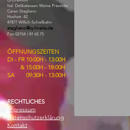
Q-LINARIA
Ital. Delikatessen Weine Präsente
Caren Stagliano
Hochstr. 42
47877 Willich-Schiefbahn
stagliano@q-linaria.de
Fon 02154 / 81 65 75
ÖFFNUNGSZEITEN
DI - FR 10:00H - 13:00H
& 15:00H - 18:00H
SA 09:30H - 13:00H
RECHTLICHES
Impressum
Datenschutzerklärung
Kontakt