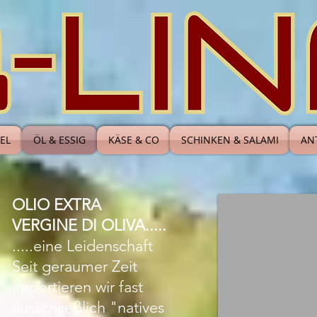
EL
ÖL & ESSIG
KÄSE & CO
SCHINKEN & SALAMI
ANT
OLIO EXTRA
VERGINE DI OLIVA.....
.....eine Leidenschaft
Seit geraumer Zeit
importieren wir fast
ausschließlich "natives