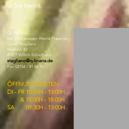
für Sie bereit.
Q-LINARIA
Ital. Delikatessen Weine Präsente
Caren Stagliano
Hochstr. 42
47877 Willich-Schiefbahn
stagliano@q-linaria.de
Fon 02154 / 81 65 75
ÖFFNUNGSZEITEN
DI - FR 10:00H - 13:00H
& 15:00H - 18:00H
SA 09:30H - 13:00H