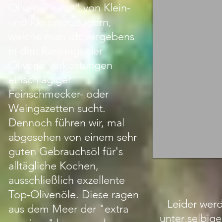
Olivenöl extra" von Klein-
und Kleinsterzeugern,
welche man oft vergebens
in den Rankings der
Olivenölverkostungen
einschlägiger
Feinschmecker- oder
Weingazetten sucht.
Dennoch führen wir, mal
abgesehen von einem sehr
guten Gebrauchsöl für's
alltägliche Kochen,
ausschließlich exzellente
Top-Olivenöle. Diese ragen
Leider wer
aus dem Meer der "extra
unter selbig